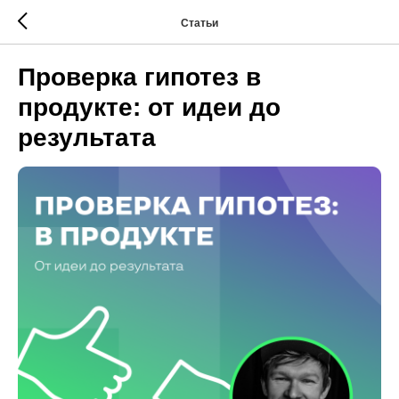
Статьи
Проверка гипотез в
продукте: от идеи до
результата