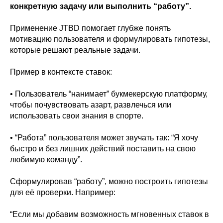
конкретную задачу или выполнить “работу”.
Применение JTBD помогает глубже понять
мотивацию пользователя и формулировать гипотезы,
которые решают реальные задачи.
Пример в контексте ставок:
• Пользователь “нанимает” букмекерскую платформу,
чтобы почувствовать азарт, развлечься или
использовать свои знания в спорте.
• “Работа” пользователя может звучать так: “Я хочу
быстро и без лишних действий поставить на свою
любимую команду”.
Сформулировав “работу”, можно построить гипотезы
для её проверки. Например:
“Если мы добавим возможность мгновенных ставок в