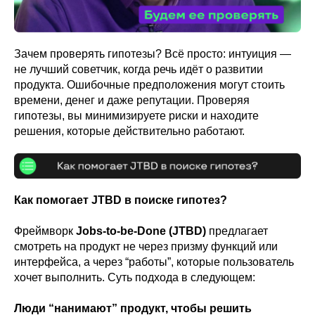
Зачем проверять гипотезы? Всё просто: интуиция —
не лучший советчик, когда речь идёт о развитии
продукта. Ошибочные предположения могут стоить
времени, денег и даже репутации. Проверяя
гипотезы, вы минимизируете риски и находите
решения, которые действительно работают.
Как помогает JTBD в поиске гипотез?
Фреймворк
Jobs-to-be-Done (JTBD)
предлагает
смотреть на продукт не через призму функций или
интерфейса, а через “работы”, которые пользователь
хочет выполнить. Суть подхода в следующем:
Люди “нанимают” продукт, чтобы решить