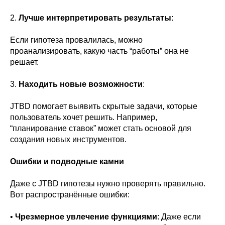
2.
Лучше интерпретировать результаты
:
Если гипотеза провалилась, можно
проанализировать, какую часть “работы” она не
решает.
3.
Находить новые возможности
:
JTBD помогает выявить скрытые задачи, которые
пользователь хочет решить. Например,
“планирование ставок” может стать основой для
создания новых инструментов.
Ошибки и подводные камни
Даже с JTBD гипотезы нужно проверять правильно.
Вот распространённые ошибки:
•
Чрезмерное увлечение функциями
: Даже если