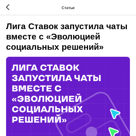
Статьи
Лига Ставок запустила чаты
вместе с «Эволюцией
социальных решений»