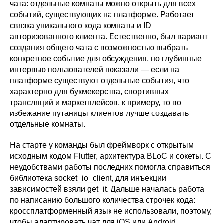
чата: отдельные комнаты можно открыть для всех
событий, существующих на платформе. Работает
связка уникального кода комнаты и ID
авторизованного клиента. Естественно, был вариант
создания общего чата с возможностью выбрать
конкретное событие для обсуждения, но глубинные
интервью пользователей показали — если на
платформе существуют отдельные события, что
характерно для букмекерства, спортивных
трансляций и маркетплейсов, к примеру, то во
избежание путаницы клиентов лучше создавать
отдельные комнаты.
На старте у команды был фреймворк с открытым
исходным кодом Flutter, архитектура BLoC и сокеты. С
неудобствами работы последних помогла справиться
библиотека socket_io_client, для инъекции
зависимостей взяли get_it. Дальше началась работа
по написанию большого количества строчек кода:
кроссплатформенный язык не использовали, поэтому,
чтобы адаптировать чат для iOS или Android,