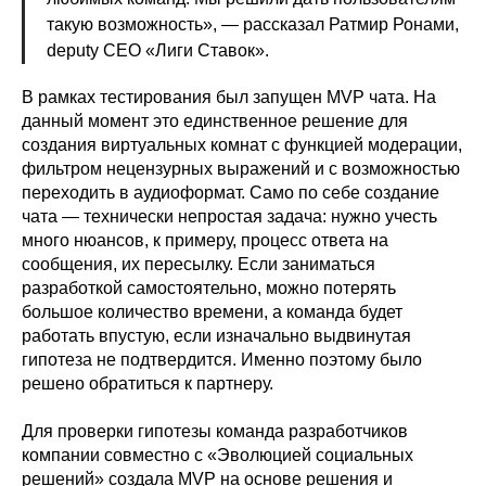
такую возможность», ― рассказал Ратмир Ронами,
deputy CEO «Лиги Ставок».
В рамках тестирования был запущен MVP чата. На
данный момент это единственное решение для
создания виртуальных комнат с функцией модерации,
фильтром нецензурных выражений и с возможностью
переходить в аудиоформат. Само по себе создание
чата ― технически непростая задача: нужно учесть
много нюансов, к примеру, процесс ответа на
сообщения, их пересылку. Если заниматься
разработкой самостоятельно, можно потерять
большое количество времени, а команда будет
работать впустую, если изначально выдвинутая
гипотеза не подтвердится. Именно поэтому было
решено обратиться к партнеру.
Для проверки гипотезы команда разработчиков
компании совместно с «Эволюцией социальных
решений» создала MVP на основе решения и